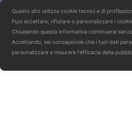
Chi siamo
Cosa facciamo
Il nostro staff
Lavo
Questo sito utilizza cookie tecnici e di profilazi
Puoi accettare, rifiutare o personalizzare i cook
Bandi Per Territorio
Ban
Chiudendo questa informativa continuerai senz
Accettando, sei consapevole che i tuoi dati pers
personalizzare e misurare l'efficacia della pubbli
Ba
Home