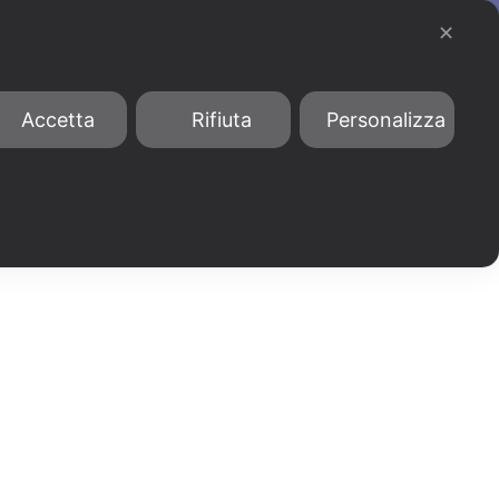
903876
bandi@phormamentis.it
✕
IMEST
Iperammortamento
Conto Termico 3.0
Accetta
Rifiuta
Personalizza