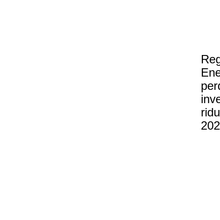
Reg
Ene
per
inv
rid
202