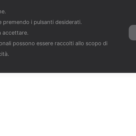
051 
ra con noi
Contatti
News
one.
ie premendo i pulsanti desiderati.
di Per Settore
Misure Per Grandi Investimenti
Misure S
a accettare.
Servizi Concessioni Balneari
onali possono essere raccolti allo scopo di
cità.
ndi e avvisi
Portfolios
Bandi Trentino-Alto Adige