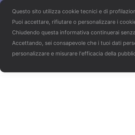
Chi siamo
Cosa facciamo
Il nostro staff
Lavo
Questo sito utilizza cookie tecnici e di profilazi
Puoi accettare, rifiutare o personalizzare i cook
Bandi Per Territorio
Ban
Chiudendo questa informativa continuerai senz
Accettando, sei consapevole che i tuoi dati pers
personalizzare e misurare l'efficacia della pubbli
Cont