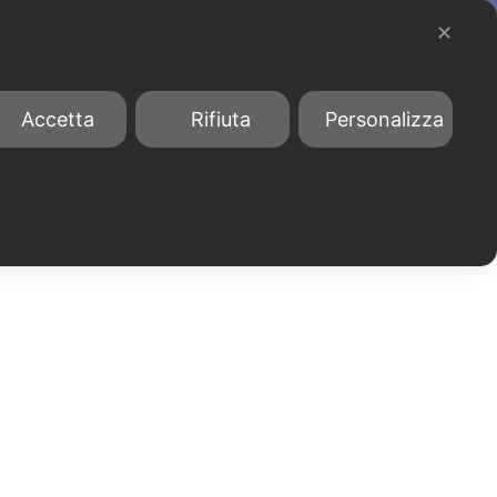
903876
bandi@phormamentis.it
✕
IMEST
Iperammortamento
Conto Termico 3.0
Accetta
Rifiuta
Personalizza