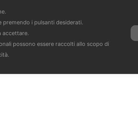
051 
ra con noi
Contatti
News
one.
ie premendo i pulsanti desiderati.
di Per Settore
Misure Per Grandi Investimenti
Misure S
a accettare.
Servizi Concessioni Balneari
onali possono essere raccolti allo scopo di
cità.
o Termico 3.0