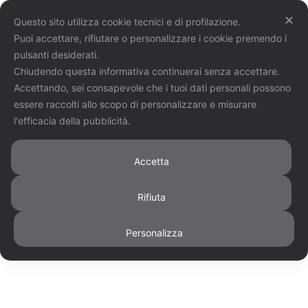
✕
Questo sito utilizza cookie tecnici e di profilazione.
Puoi accettare, rifiutare o personalizzare i cookie premendo i
pulsanti desiderati.
Chiudendo questa informativa continuerai senza accettare.
Accettando, sei consapevole che i tuoi dati personali possono
essere raccolti allo scopo di personalizzare e misurare
l'efficacia della pubblicità.
Accetta
Bandi e avvisi
Rifiuta
Home
Portfolios
Settore sociale
Personalizza