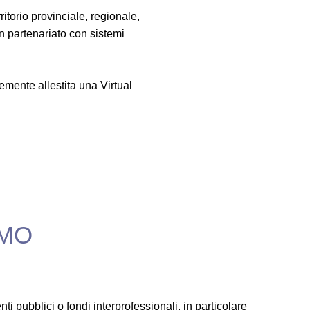
torio provinciale, regionale,
in partenariato con sistemi
emente allestita una Virtual
AMO
i pubblici o fondi interprofessionali, in particolare