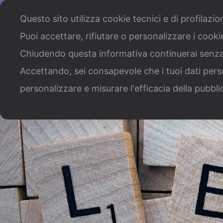
Chi siamo
Cosa facciamo
Il nostro staff
Lavo
Questo sito utilizza cookie tecnici e di profilazi
Puoi accettare, rifiutare o personalizzare i cook
Bandi Per Territorio
Ban
Chiudendo questa informativa continuerai senz
Accettando, sei consapevole che i tuoi dati pers
personalizzare e misurare l'efficacia della pubbli