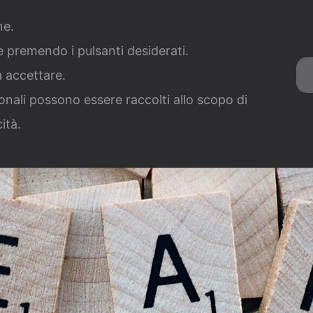
051 
ra con noi
Contatti
News
one.
ie premendo i pulsanti desiderati.
di Per Settore
Misure Per Grandi Investimenti
Misure S
a accettare.
Servizi Concessioni Balneari
onali possono essere raccolti allo scopo di
cità.