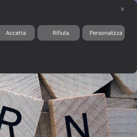
903876
bandi@phormamentis.it
✕
IMEST
Iperammortamento
Conto Termico 3.0
Accetta
Rifiuta
Personalizza