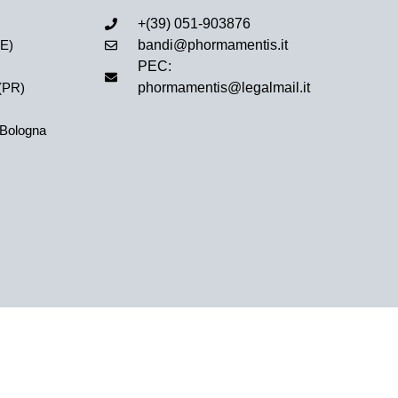
+(39) 051-903876
FE)
bandi@phormamentis.it
PEC:
(PR)
phormamentis@legalmail.it
 Bologna